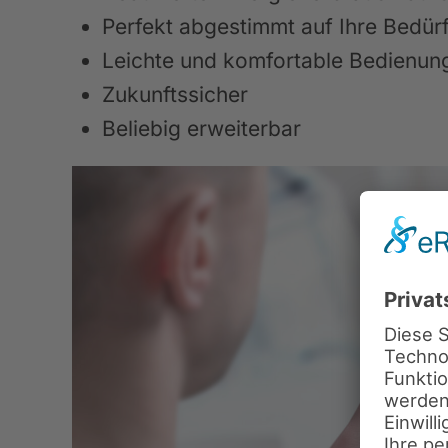
Perfekt abgestimmt auf Ihre Bedür
Leichte und komfortable Bedienun
Zukunftssicher
Beliebig erweiterbar