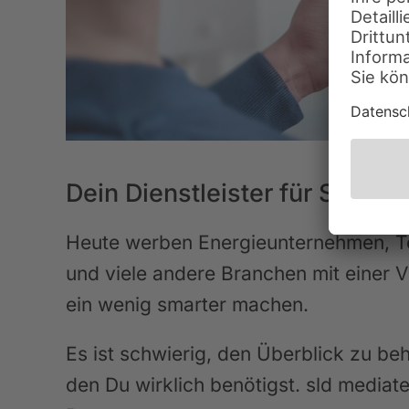
Dein Dienstleister für Smart 
Heute werben Energieunternehmen, T
und viele andere Branchen mit einer 
ein wenig smarter machen.
Es ist schwierig, den Überblick zu beh
den Du wirklich benötigst. sld mediate