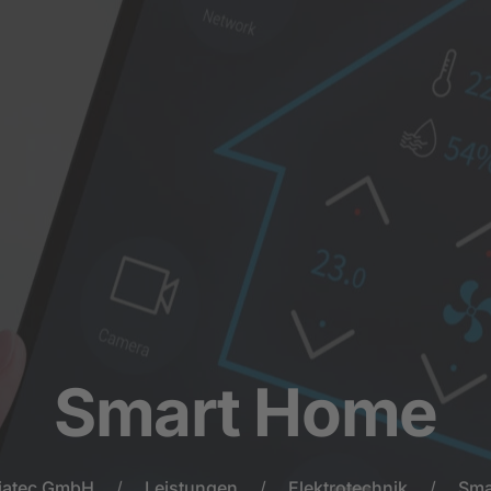
eistungen
News
Referenzen
Über uns
Kontakt
Smart Home
iatec GmbH
Leistungen
Elektrotechnik
Sma