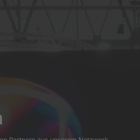
a
rken Partnern aus unserem Netzwerk.