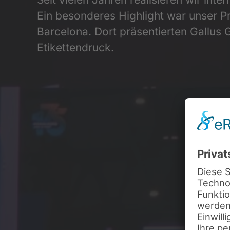
Ein besonderes Highlight war unser P
Barcelona. Dort präsentierten Gallu
Etikettendruck.