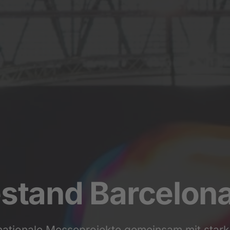
stand Barcelon
ternationale Messeprojekte gemeinsam mit sta