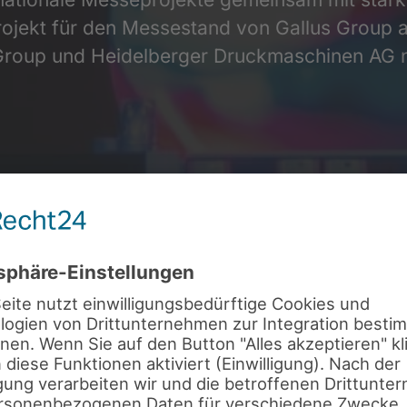
rojekt für den Messestand von Gallus Group 
s Group und Heidelberger Druckmaschinen AG 