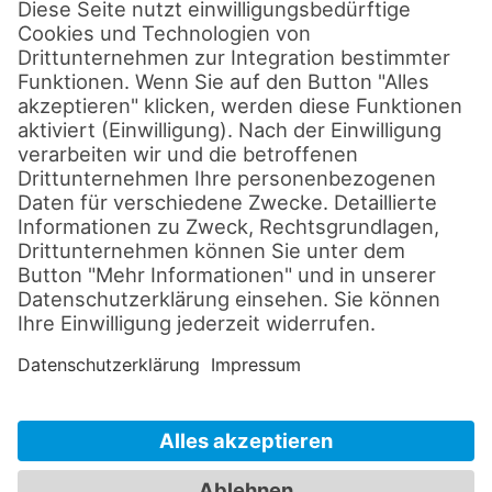
IT-Lösungen
Disclaimer
Datenschutz
Impressum
Cookie-Einstellungen
AGB's
© 2026 by sld-mediatec.de
Alle Rechte vorbehalten