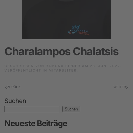
Charalampos Chalatsis
GESCHRIEBEN VON
RAMONA BIRNER
AM
28. JUNI 2022
.
VERÖFFENTLICHT IN
MITARBEITER
.
ZURÜCK
WEITER
Suchen
Suchen
Neueste Beiträge