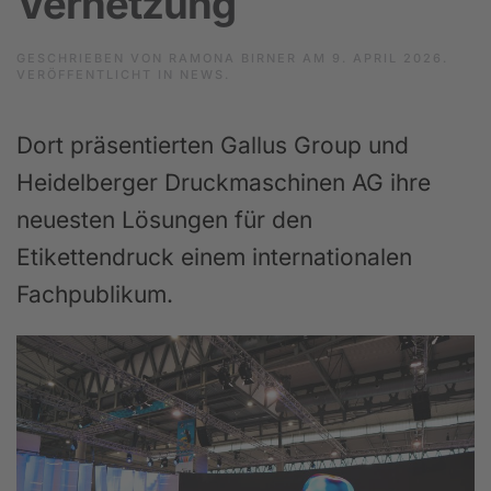
Vernetzung
GESCHRIEBEN VON
RAMONA BIRNER
AM
9. APRIL 2026
.
VERÖFFENTLICHT IN
NEWS
.
Dort präsentierten Gallus Group und
Heidelberger Druckmaschinen AG ihre
neuesten Lösungen für den
Etikettendruck einem internationalen
Fachpublikum.