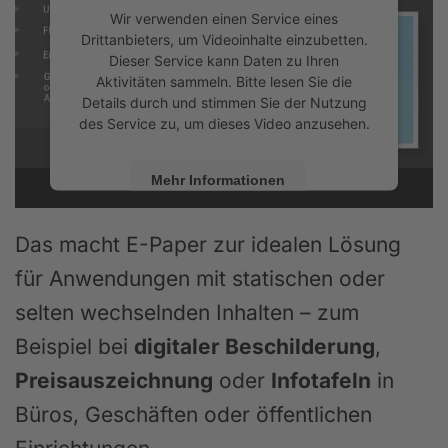
Wir verwenden einen Service eines
Drittanbieters, um Videoinhalte einzubetten.
Dieser Service kann Daten zu Ihren
Aktivitäten sammeln. Bitte lesen Sie die
Details durch und stimmen Sie der Nutzung
des Service zu, um dieses Video anzusehen.
Mehr Informationen
Akzeptieren
Das macht E-Paper zur idealen Lösung
powered by
Usercentrics Consent
für Anwendungen mit statischen oder
Management Platform
&
eRecht24
selten wechselnden Inhalten – zum
Beispiel bei
digitaler Beschilderung
,
Preisauszeichnung
oder
Infotafeln
in
Büros, Geschäften oder öffentlichen