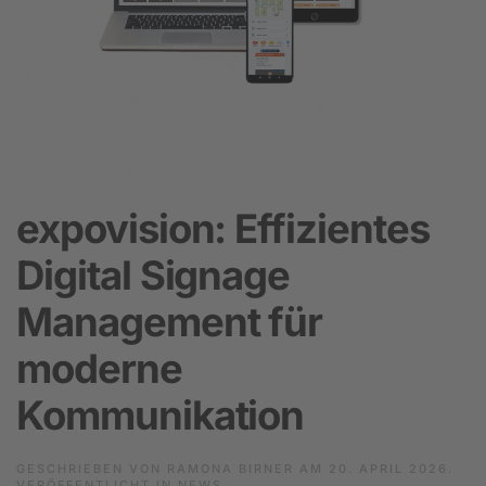
expovision: Effizientes
Digital Signage
Management für
moderne
Kommunikation
GESCHRIEBEN VON
RAMONA BIRNER
AM
20. APRIL 2026
.
VERÖFFENTLICHT IN
NEWS
.