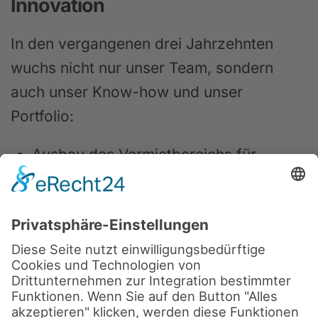
Innovation
In den vergangenen drei Jahrzehnten
wuchs nicht nur unser Team, sondern
auch unser Know-how und unser
Portfolio:
Ausbau des Vermietbereichs für
Veranstaltungstechnik und Umsetzung
erster Großprojekte in der
Eventbranche
Erweiterung um feste Installationen für
Museen, Bildungseinrichtungen,
Unternehmen und öffentliche Räume