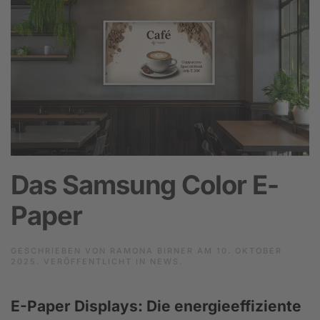
Das Samsung Color E-
Paper
GESCHRIEBEN VON
RAMONA BIRNER
AM
10. OKTOBER
2025
. VERÖFFENTLICHT IN
NEWS
.
E-Paper Displays: Die energieeffiziente