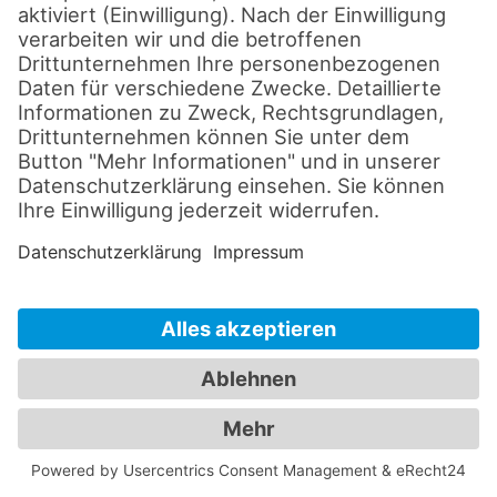
Entwicklung ganzheitlicher
Systemlösungen für medientechnische
Gesamtkonzepte
Digitalisierungsschub und Etablierung
hybrider Eventformate
Integration intelligenter
Steuerungssysteme, smarte AV-
Lösungen und nachhaltige
Technikstrategien
Heute realisieren wir medientechnische
Projekte jeder Größenordnung – regional,
national und international. Unsere Stärke
liegt dabei in der Verbindung von