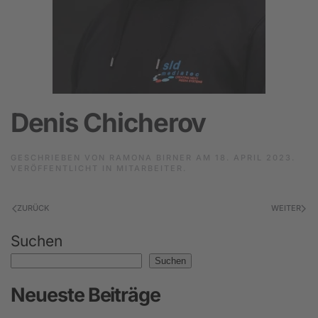
Denis Chicherov
GESCHRIEBEN VON
RAMONA BIRNER
AM
18. APRIL 2023
.
VERÖFFENTLICHT IN
MITARBEITER
.
ZURÜCK
WEITER
Suchen
Suchen
Neueste Beiträge