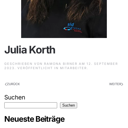
Julia Korth
GESCHRIEBEN VON
RAMONA BIRNER
AM
12. SEPTEMBER
2023
. VERÖFFENTLICHT IN
MITARBEITER
.
ZURÜCK
WEITER
Suchen
Suchen
Neueste Beiträge