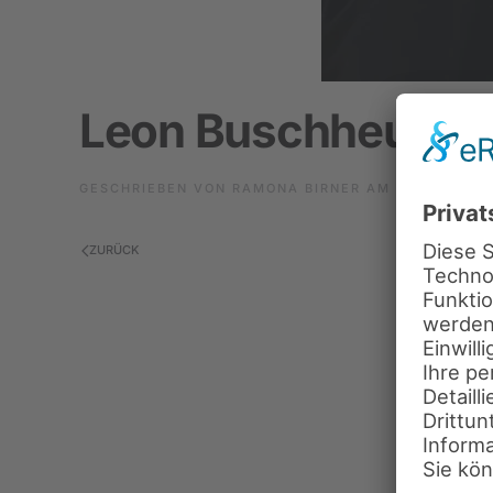
Leon Buschheuer
GESCHRIEBEN VON
RAMONA BIRNER
AM
8. OKTOBER
ZURÜCK