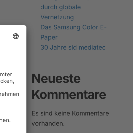
durch globale
Vernetzung
Das Samsung Color E-
Paper
30 Jahre sld mediatec
WEITER
Neueste
Kommentare
Es sind keine Kommentare
vorhanden.