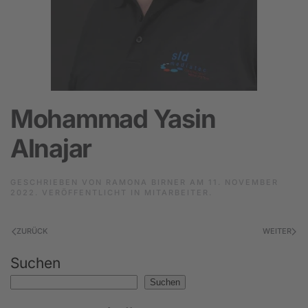
Mohammad Yasin
Alnajar
GESCHRIEBEN VON
RAMONA BIRNER
AM
11. NOVEMBER
2022
. VERÖFFENTLICHT IN
MITARBEITER
.
ZURÜCK
WEITER
Suchen
Suchen