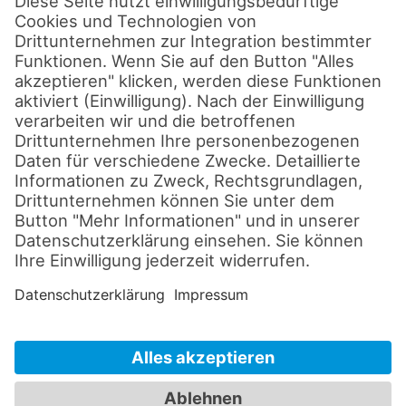
IT-Lösungen
Disclaimer
Datenschutz
Impressum
Cookie-Einstellungen
AGB's
© 2026 by sld-mediatec.de
Alle Rechte vorbehalten