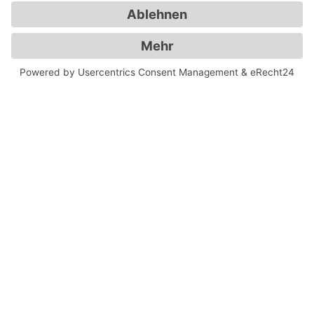
drei Frontlautsprecher, sechs
Seitenlautsprecher, zwei Rearlautsprecher
und zwei Subbässe.
Diese Konfiguration erzeugt ein
räumliches Klangbild mit hoher Dynamik.
Sprache, Musik und Effekte werden klar
und differenziert wiedergegeben.
Akustik und Licht für ein
professionelles Kinoerlebnis
Der gesamte Kinoraum wurde akustisch
verkleidet. Das verbessert die