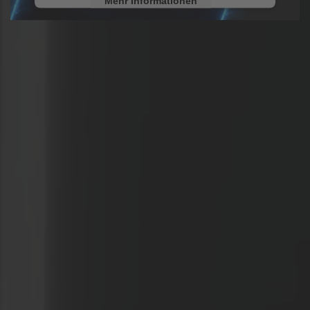
Mehr Informationen
Akzeptieren
powered by
Usercentrics Consent
Management Platform
&
eRecht24