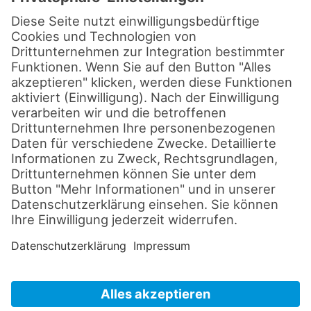
Bildwiedergabe.
Zusätzlich wurde ein analoger 16-mm-
Filmprojektor integriert. Damit können
auch klassische Filmformate gezeigt
werden. Der Kinosaal eignet sich dadurch
für moderne Produktionen ebenso wie für
historisches Filmmaterial.
7.1 Surroundsound für
räumlichen Klang
Die Audioanlage ist als 7.1
Surroundsystem ausgeführt. Sie umfasst