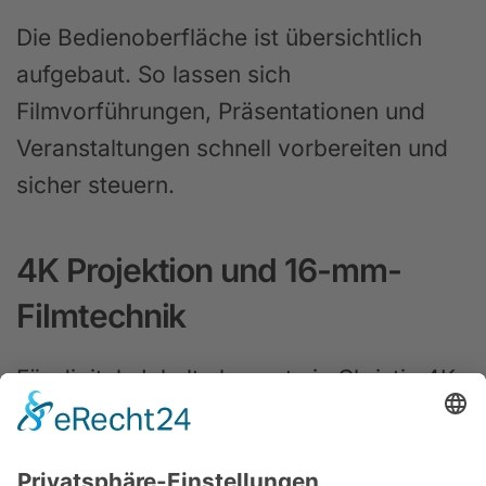
Die Bedienoberfläche ist übersichtlich
aufgebaut. So lassen sich
Filmvorführungen, Präsentationen und
Veranstaltungen schnell vorbereiten und
sicher steuern.
4K Projektion und 16-mm-
Filmtechnik
Für digitale Inhalte kommt ein Christie 4K
Kinoprojektor zum Einsatz. Er sorgt für
eine klare, detailreiche und brillante